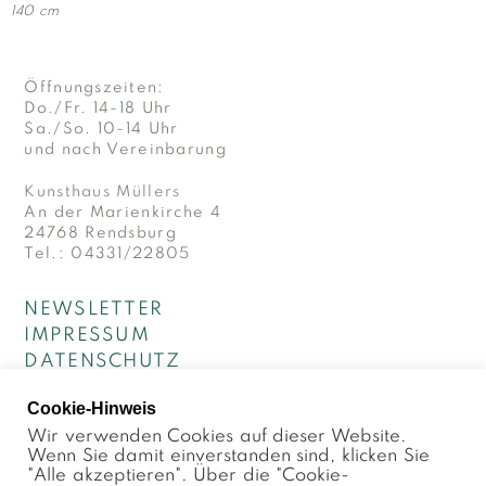
140 cm
Öffnungszeiten:
Do./Fr. 14-18 Uhr
Sa./So. 10-14 Uhr
und nach Vereinbarung
Kunsthaus Müllers
An der Marienkirche 4
24768 Rendsburg
Tel.: 04331/22805
NEWSLETTER
IMPRESSUM
DATENSCHUTZ
Cookie-Hinweis
Wir verwenden Cookies auf dieser Website.
Wenn Sie damit einverstanden sind, klicken Sie
© 2026 Kunsthaus Müllers · Galerie für Kunst
"Alle akzeptieren". Über die "Cookie-
der Gegenwart