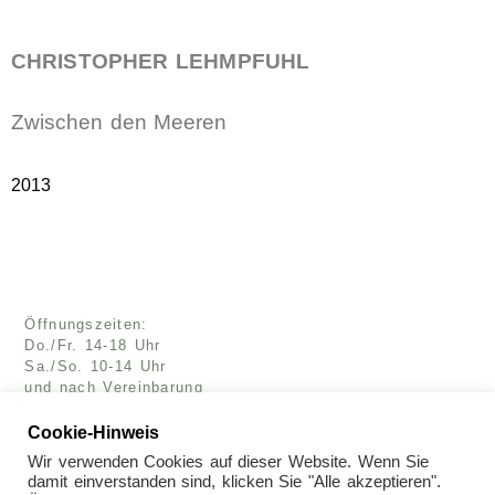
CHRISTOPHER LEHMPFUHL
Zwischen den Meeren
2013
Öffnungszeiten:
Do./Fr. 14-18 Uhr
Sa./So. 10-14 Uhr
und nach Vereinbarung
Kunsthaus Müllers
Cookie-Hinweis
An der Marienkirche 4
Wir verwenden Cookies auf dieser Website. Wenn Sie
24768 Rendsburg
damit einverstanden sind, klicken Sie "Alle akzeptieren".
Tel.: 04331/22805