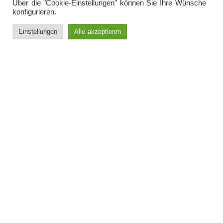
Über die "Cookie-Einstellungen" können Sie Ihre Wünsche
konfigurieren.
NEWSLETTER
Einstellungen
Alle akzeptieren
IMPRESSUM
DATENSCHUTZ
© 2026 Kunsthaus Müllers · Galerie für Kunst der
Gegenwart