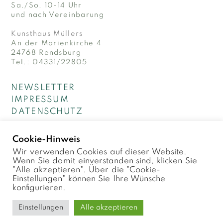
Sa./So. 10-14 Uhr
und nach Vereinbarung
Kunsthaus Müllers
An der Marienkirche 4
24768 Rendsburg
Tel.: 04331/22805
NEWSLETTER
IMPRESSUM
DATENSCHUTZ
Cookie-Hinweis
Wir verwenden Cookies auf dieser Website.
© 2026 Kunsthaus Müllers · Galerie für Kunst
Wenn Sie damit einverstanden sind, klicken Sie
der Gegenwart
"Alle akzeptieren". Über die "Cookie-
Einstellungen" können Sie Ihre Wünsche
konfigurieren.
Einstellungen
Alle akzeptieren