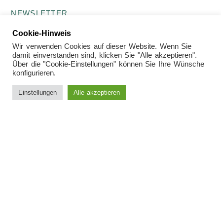
NEWSLETTER
IMPRESSUM
Cookie-Hinweis
DATENSCHUTZ
Wir verwenden Cookies auf dieser Website. Wenn Sie
damit einverstanden sind, klicken Sie "Alle akzeptieren".
Über die "Cookie-Einstellungen" können Sie Ihre Wünsche
konfigurieren.
© 2026 Kunsthaus Müllers · Galerie für Kunst der
Gegenwart
Einstellungen
Alle akzeptieren