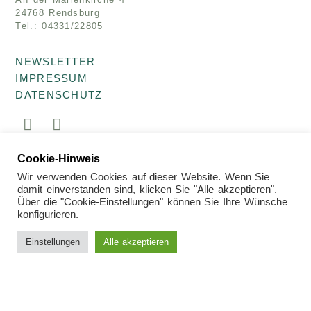
24768 Rendsburg
Tel.: 04331/22805
NEWSLETTER
IMPRESSUM
DATENSCHUTZ
Cookie-Hinweis
© 2026 Kunsthaus Müllers · Galerie für Kunst der
Gegenwart
Wir verwenden Cookies auf dieser Website. Wenn Sie
damit einverstanden sind, klicken Sie "Alle akzeptieren".
Über die "Cookie-Einstellungen" können Sie Ihre Wünsche
konfigurieren.
Einstellungen
Alle akzeptieren