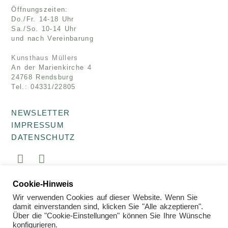
Öffnungszeiten:
Do./Fr. 14-18 Uhr
Sa./So. 10-14 Uhr
und nach Vereinbarung
Kunsthaus Müllers
An der Marienkirche 4
24768 Rendsburg
Tel.: 04331/22805
NEWSLETTER
IMPRESSUM
DATENSCHUTZ
Cookie-Hinweis
© 2026 Kunsthaus Müllers · Galerie für Kunst der
Gegenwart
Wir verwenden Cookies auf dieser Website. Wenn Sie
damit einverstanden sind, klicken Sie "Alle akzeptieren".
Über die "Cookie-Einstellungen" können Sie Ihre Wünsche
konfigurieren.