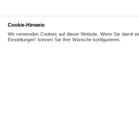
Cookie-Hinweis
Wir verwenden Cookies auf dieser Website. Wenn Sie damit einv
Einstellungen" können Sie Ihre Wünsche konfigurieren.
Öffnungsze
Do./Fr. 14
© 2026 Kunsthaus Müllers · Galerie
Sa./So. 10
für Kunst der Gegenwart
und nach V