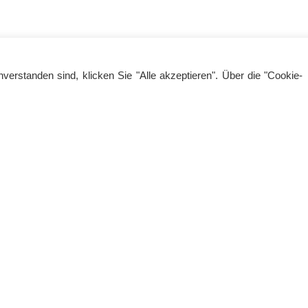
erstanden sind, klicken Sie "Alle akzeptieren". Über die "Cookie-
iten:
Kunsthaus Müllers
NEWSLETTER
-18 Uhr
An der Marienkirche 4
IMPRESSUM
-14 Uhr
24768 Rendsburg
DATENSCHUTZ
ereinbarung
Tel.: 04331/22805